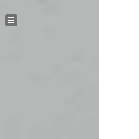
SGD (S$)